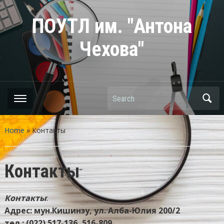
ПОУТЛ им. "Антона
Чехова"
Search
Home
»
Контакты
Контакты
Контакты
:
Адрес: мун.Кишинэу, ул. Алба-Юлия 200/2
тел.: (022) 517-136, 516-809